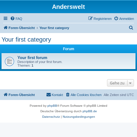
Anderswelt
FAQ
Registrieren
Anmelden
S
Foren-Übersicht
Your first category
u
Your first category
c
Forum
h
e
Your first forum
Description of your first forum.
Themen:
1
Gehe zu
Foren-Übersicht
Kontakt
Alle Cookies löschen
Alle Zeiten sind
UTC
Powered by
phpBB
® Forum Software © phpBB Limited
Deutsche Übersetzung durch
phpBB.de
Datenschutz
|
Nutzungsbedingungen