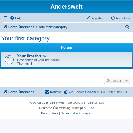
Anderswelt
FAQ
Registrieren
Anmelden
S
Foren-Übersicht
Your first category
u
Your first category
c
Forum
h
e
Your first forum
Description of your first forum.
Themen:
1
Gehe zu
Foren-Übersicht
Kontakt
Alle Cookies löschen
Alle Zeiten sind
UTC
Powered by
phpBB
® Forum Software © phpBB Limited
Deutsche Übersetzung durch
phpBB.de
Datenschutz
|
Nutzungsbedingungen