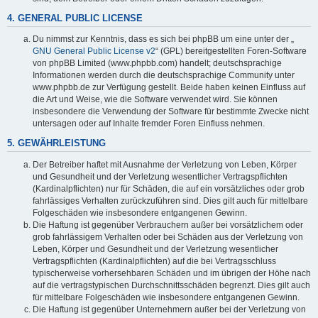
4. GENERAL PUBLIC LICENSE
Du nimmst zur Kenntnis, dass es sich bei phpBB um eine unter der „
GNU General Public License v2
“ (GPL) bereitgestellten Foren-Software
von phpBB Limited (www.phpbb.com) handelt; deutschsprachige
Informationen werden durch die deutschsprachige Community unter
www.phpbb.de zur Verfügung gestellt. Beide haben keinen Einfluss auf
die Art und Weise, wie die Software verwendet wird. Sie können
insbesondere die Verwendung der Software für bestimmte Zwecke nicht
untersagen oder auf Inhalte fremder Foren Einfluss nehmen.
5. GEWÄHRLEISTUNG
Der Betreiber haftet mit Ausnahme der Verletzung von Leben, Körper
und Gesundheit und der Verletzung wesentlicher Vertragspflichten
(Kardinalpflichten) nur für Schäden, die auf ein vorsätzliches oder grob
fahrlässiges Verhalten zurückzuführen sind. Dies gilt auch für mittelbare
Folgeschäden wie insbesondere entgangenen Gewinn.
Die Haftung ist gegenüber Verbrauchern außer bei vorsätzlichem oder
grob fahrlässigem Verhalten oder bei Schäden aus der Verletzung von
Leben, Körper und Gesundheit und der Verletzung wesentlicher
Vertragspflichten (Kardinalpflichten) auf die bei Vertragsschluss
typischerweise vorhersehbaren Schäden und im übrigen der Höhe nach
auf die vertragstypischen Durchschnittsschäden begrenzt. Dies gilt auch
für mittelbare Folgeschäden wie insbesondere entgangenen Gewinn.
Die Haftung ist gegenüber Unternehmern außer bei der Verletzung von