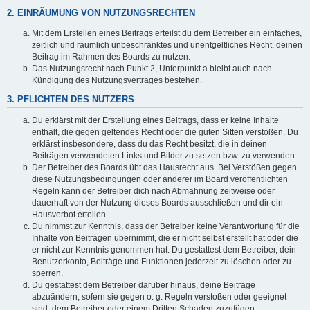
2. EINRÄUMUNG VON NUTZUNGSRECHTEN
Mit dem Erstellen eines Beitrags erteilst du dem Betreiber ein einfaches,
zeitlich und räumlich unbeschränktes und unentgeltliches Recht, deinen
Beitrag im Rahmen des Boards zu nutzen.
Das Nutzungsrecht nach Punkt 2, Unterpunkt a bleibt auch nach
Kündigung des Nutzungsvertrages bestehen.
3. PFLICHTEN DES NUTZERS
Du erklärst mit der Erstellung eines Beitrags, dass er keine Inhalte
enthält, die gegen geltendes Recht oder die guten Sitten verstoßen. Du
erklärst insbesondere, dass du das Recht besitzt, die in deinen
Beiträgen verwendeten Links und Bilder zu setzen bzw. zu verwenden.
Der Betreiber des Boards übt das Hausrecht aus. Bei Verstößen gegen
diese Nutzungsbedingungen oder anderer im Board veröffentlichten
Regeln kann der Betreiber dich nach Abmahnung zeitweise oder
dauerhaft von der Nutzung dieses Boards ausschließen und dir ein
Hausverbot erteilen.
Du nimmst zur Kenntnis, dass der Betreiber keine Verantwortung für die
Inhalte von Beiträgen übernimmt, die er nicht selbst erstellt hat oder die
er nicht zur Kenntnis genommen hat. Du gestattest dem Betreiber, dein
Benutzerkonto, Beiträge und Funktionen jederzeit zu löschen oder zu
sperren.
Du gestattest dem Betreiber darüber hinaus, deine Beiträge
abzuändern, sofern sie gegen o. g. Regeln verstoßen oder geeignet
sind, dem Betreiber oder einem Dritten Schaden zuzufügen.