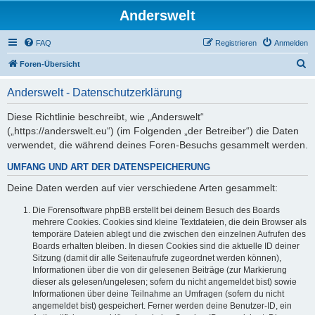
Anderswelt
FAQ
Registrieren
Anmelden
S
Foren-Übersicht
u
Anderswelt - Datenschutzerklärung
c
h
Diese Richtlinie beschreibt, wie „Anderswelt“
(„https://anderswelt.eu“) (im Folgenden „der Betreiber“) die Daten
e
verwendet, die während deines Foren-Besuchs gesammelt werden.
UMFANG UND ART DER DATENSPEICHERUNG
Deine Daten werden auf vier verschiedene Arten gesammelt:
Die Forensoftware phpBB erstellt bei deinem Besuch des Boards
mehrere Cookies. Cookies sind kleine Textdateien, die dein Browser als
temporäre Dateien ablegt und die zwischen den einzelnen Aufrufen des
Boards erhalten bleiben. In diesen Cookies sind die aktuelle ID deiner
Sitzung (damit dir alle Seitenaufrufe zugeordnet werden können),
Informationen über die von dir gelesenen Beiträge (zur Markierung
dieser als gelesen/ungelesen; sofern du nicht angemeldet bist) sowie
Informationen über deine Teilnahme an Umfragen (sofern du nicht
angemeldet bist) gespeichert. Ferner werden deine Benutzer-ID, ein