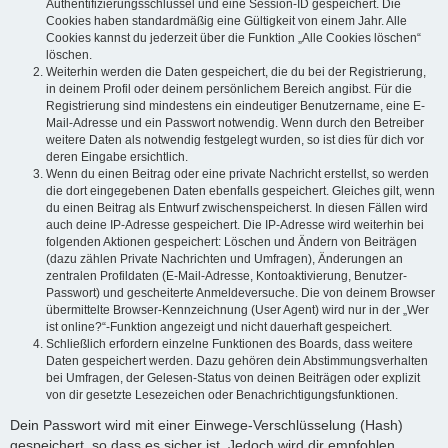
Authentifizierungsschlüssel und eine Session-ID gespeichert. Die
Cookies haben standardmäßig eine Gültigkeit von einem Jahr. Alle
Cookies kannst du jederzeit über die Funktion „Alle Cookies löschen“
löschen.
Weiterhin werden die Daten gespeichert, die du bei der Registrierung,
in deinem Profil oder deinem persönlichem Bereich angibst. Für die
Registrierung sind mindestens ein eindeutiger Benutzername, eine E-
Mail-Adresse und ein Passwort notwendig. Wenn durch den Betreiber
weitere Daten als notwendig festgelegt wurden, so ist dies für dich vor
deren Eingabe ersichtlich.
Wenn du einen Beitrag oder eine private Nachricht erstellst, so werden
die dort eingegebenen Daten ebenfalls gespeichert. Gleiches gilt, wenn
du einen Beitrag als Entwurf zwischenspeicherst. In diesen Fällen wird
auch deine IP-Adresse gespeichert. Die IP-Adresse wird weiterhin bei
folgenden Aktionen gespeichert: Löschen und Ändern von Beiträgen
(dazu zählen Private Nachrichten und Umfragen), Änderungen an
zentralen Profildaten (E-Mail-Adresse, Kontoaktivierung, Benutzer-
Passwort) und gescheiterte Anmeldeversuche. Die von deinem Browser
übermittelte Browser-Kennzeichnung (User Agent) wird nur in der „Wer
ist online?“-Funktion angezeigt und nicht dauerhaft gespeichert.
Schließlich erfordern einzelne Funktionen des Boards, dass weitere
Daten gespeichert werden. Dazu gehören dein Abstimmungsverhalten
bei Umfragen, der Gelesen-Status von deinen Beiträgen oder explizit
von dir gesetzte Lesezeichen oder Benachrichtigungsfunktionen.
Dein Passwort wird mit einer Einwege-Verschlüsselung (Hash)
gespeichert, so dass es sicher ist. Jedoch wird dir empfohlen,