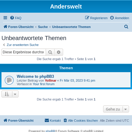
Anderswelt
FAQ
Registrieren
Anmelden
S
Foren-Übersicht
Suche
Unbeantwortete Themen
u
Unbeantwortete Themen
c
Zur erweiterten Suche
h
Suche
Erweiterte Suche
e
Die Suche ergab 1 Treffer • Seite
1
von
1
Themen
Welcome to phpBB3
Letzter Beitrag von
Yollinar
«
Fr Mär 03, 2023 9:41 pm
Verfasst in
Your first forum
Die Suche ergab 1 Treffer • Seite
1
von
1
Gehe zu
Foren-Übersicht
Kontakt
Alle Cookies löschen
Alle Zeiten sind
UTC
Powered by
phpBB
® Forum Software © phpBB Limited