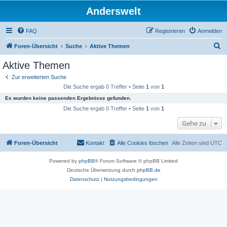
Anderswelt
FAQ
Registrieren
Anmelden
S
Foren-Übersicht
Suche
Aktive Themen
u
Aktive Themen
c
Zur erweiterten Suche
h
Die Suche ergab 0 Treffer • Seite
1
von
1
e
Es wurden keine passenden Ergebnisse gefunden.
Die Suche ergab 0 Treffer • Seite
1
von
1
Gehe zu
Foren-Übersicht
Kontakt
Alle Cookies löschen
Alle Zeiten sind
UTC
Powered by
phpBB
® Forum Software © phpBB Limited
Deutsche Übersetzung durch
phpBB.de
Datenschutz
|
Nutzungsbedingungen