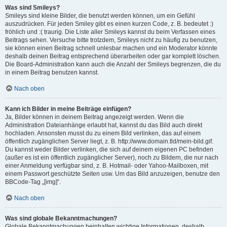
Was sind Smileys?
Smileys sind kleine Bilder, die benutzt werden können, um ein Gefühl
auszudrücken. Für jeden Smiley gibt es einen kurzen Code, z. B. bedeutet :)
fröhlich und :( traurig. Die Liste aller Smileys kannst du beim Verfassen eines
Beitrags sehen. Versuche bitte trotzdem, Smileys nicht zu häufig zu benutzen,
sie können einen Beitrag schnell unlesbar machen und ein Moderator könnte
deshalb deinen Beitrag entsprechend überarbeiten oder gar komplett löschen.
Die Board-Administration kann auch die Anzahl der Smileys begrenzen, die du
in einem Beitrag benutzen kannst.
Nach oben
Kann ich Bilder in meine Beiträge einfügen?
Ja, Bilder können in deinem Beitrag angezeigt werden. Wenn die
Administration Dateianhänge erlaubt hat, kannst du das Bild auch direkt
hochladen. Ansonsten musst du zu einem Bild verlinken, das auf einem
öffentlich zugänglichen Server liegt, z. B. http://www.domain.tld/mein-bild.gif.
Du kannst weder Bilder verlinken, die sich auf deinem eigenen PC befinden
(außer es ist ein öffentlich zugänglicher Server), noch zu Bildern, die nur nach
einer Anmeldung verfügbar sind, z. B. Hotmail- oder Yahoo-Mailboxen, mit
einem Passwort geschützte Seiten usw. Um das Bild anzuzeigen, benutze den
BBCode-Tag „[img]“.
Nach oben
Was sind globale Bekanntmachungen?
Globale Bekanntmachungen beinhalten wichtige Informationen, deshalb