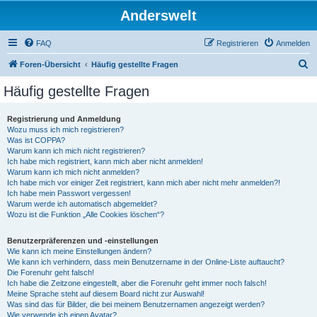
Anderswelt
FAQ
Registrieren
Anmelden
S
Foren-Übersicht
Häufig gestellte Fragen
u
Häufig gestellte Fragen
c
h
Registrierung und Anmeldung
Wozu muss ich mich registrieren?
e
Was ist COPPA?
Warum kann ich mich nicht registrieren?
Ich habe mich registriert, kann mich aber nicht anmelden!
Warum kann ich mich nicht anmelden?
Ich habe mich vor einiger Zeit registriert, kann mich aber nicht mehr anmelden?!
Ich habe mein Passwort vergessen!
Warum werde ich automatisch abgemeldet?
Wozu ist die Funktion „Alle Cookies löschen“?
Benutzerpräferenzen und -einstellungen
Wie kann ich meine Einstellungen ändern?
Wie kann ich verhindern, dass mein Benutzername in der Online-Liste auftaucht?
Die Forenuhr geht falsch!
Ich habe die Zeitzone eingestellt, aber die Forenuhr geht immer noch falsch!
Meine Sprache steht auf diesem Board nicht zur Auswahl!
Was sind das für Bilder, die bei meinem Benutzernamen angezeigt werden?
Wie verwende ich einen Avatar?