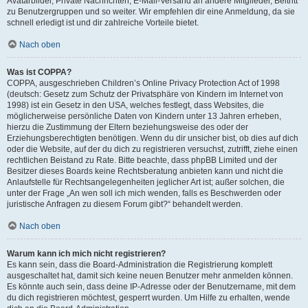
Avatarbilder, Private Nachrichten, E-Mail-Versand an andere Mitglieder, Beitritt
zu Benutzergruppen und so weiter. Wir empfehlen dir eine Anmeldung, da sie
schnell erledigt ist und dir zahlreiche Vorteile bietet.
Nach oben
Was ist COPPA?
COPPA, ausgeschrieben Children’s Online Privacy Protection Act of 1998
(deutsch: Gesetz zum Schutz der Privatsphäre von Kindern im Internet von
1998) ist ein Gesetz in den USA, welches festlegt, dass Websites, die
möglicherweise persönliche Daten von Kindern unter 13 Jahren erheben,
hierzu die Zustimmung der Eltern beziehungsweise des oder der
Erziehungsberechtigten benötigen. Wenn du dir unsicher bist, ob dies auf dich
oder die Website, auf der du dich zu registrieren versuchst, zutrifft, ziehe einen
rechtlichen Beistand zu Rate. Bitte beachte, dass phpBB Limited und der
Besitzer dieses Boards keine Rechtsberatung anbieten kann und nicht die
Anlaufstelle für Rechtsangelegenheiten jeglicher Art ist; außer solchen, die
unter der Frage „An wen soll ich mich wenden, falls es Beschwerden oder
juristische Anfragen zu diesem Forum gibt?“ behandelt werden.
Nach oben
Warum kann ich mich nicht registrieren?
Es kann sein, dass die Board-Administration die Registrierung komplett
ausgeschaltet hat, damit sich keine neuen Benutzer mehr anmelden können.
Es könnte auch sein, dass deine IP-Adresse oder der Benutzername, mit dem
du dich registrieren möchtest, gesperrt wurden. Um Hilfe zu erhalten, wende