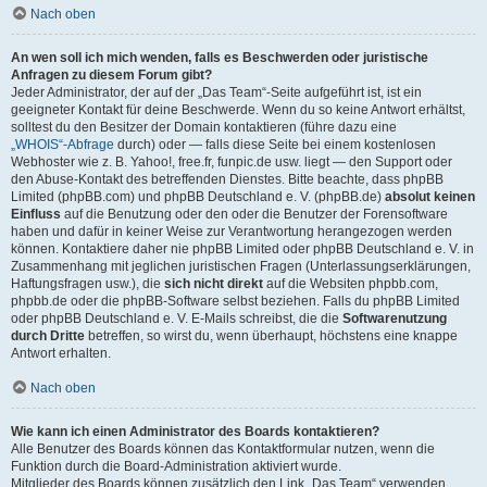
Nach oben
An wen soll ich mich wenden, falls es Beschwerden oder juristische
Anfragen zu diesem Forum gibt?
Jeder Administrator, der auf der „Das Team“-Seite aufgeführt ist, ist ein
geeigneter Kontakt für deine Beschwerde. Wenn du so keine Antwort erhältst,
solltest du den Besitzer der Domain kontaktieren (führe dazu eine
„WHOIS“-Abfrage
durch) oder — falls diese Seite bei einem kostenlosen
Webhoster wie z. B. Yahoo!, free.fr, funpic.de usw. liegt — den Support oder
den Abuse-Kontakt des betreffenden Dienstes. Bitte beachte, dass phpBB
Limited (phpBB.com) und phpBB Deutschland e. V. (phpBB.de)
absolut keinen
Einfluss
auf die Benutzung oder den oder die Benutzer der Forensoftware
haben und dafür in keiner Weise zur Verantwortung herangezogen werden
können. Kontaktiere daher nie phpBB Limited oder phpBB Deutschland e. V. in
Zusammenhang mit jeglichen juristischen Fragen (Unterlassungserklärungen,
Haftungsfragen usw.), die
sich nicht direkt
auf die Websiten phpbb.com,
phpbb.de oder die phpBB-Software selbst beziehen. Falls du phpBB Limited
oder phpBB Deutschland e. V. E-Mails schreibst, die die
Softwarenutzung
durch Dritte
betreffen, so wirst du, wenn überhaupt, höchstens eine knappe
Antwort erhalten.
Nach oben
Wie kann ich einen Administrator des Boards kontaktieren?
Alle Benutzer des Boards können das Kontaktformular nutzen, wenn die
Funktion durch die Board-Administration aktiviert wurde.
Mitglieder des Boards können zusätzlich den Link „Das Team“ verwenden.