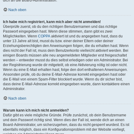
dich an die Board-Administration.
Nach oben
Ich habe mich registriert, kann mich aber nicht anmelden!
Überprüfe zuerst, ob du den richtigen Benutzernamen und das richtige
Passwort eingegeben hast. Wenn diese stimmen, dann gibt es zwei
Möglichkeiten. Wenn
COPPA
aktiviert ist und du angegeben hast, dass du
unter 13 Jahre alt bist, musst du bzw. einer deiner Eltern oder deiner
Erziehungsberechtigten den Anweisungen folgen, die du erhalten hast. Wenn
dies nicht der Fall ist, muss dein Benutzerkonto vielleicht aktiviert werden. Bei
einigen Boards müssen alle neu angemeldeten Mitglieder erst freigeschaltet
werden – entweder musst du dies selbst erledigen oder ein Administrator. Bei
der Registrierung wurde dir mitgeteilt, ob eine Aktivierung nötig ist oder nicht.
Wenn du eine E-Mail erhalten hast, folge den dort enthaltenen Anweisungen.
Ansonsten prüfe, ob du deine E-Mail-Adresse korrekt eingegeben hast oder
die E-Mail von einem Spam-Filter blockiert wurde. Wenn du dir sicher bist,
dass deine E-Mail-Adresse korrekt eingegeben wurde, dann kontaktiere einen
Administrator.
Nach oben
Warum kann ich mich nicht anmelden?
Dafür gibt es viele mögliche Gründe. Prüfe zunächst, ob dein Benutzername
und dein Passwort richtig sind. Wenn dies der Fall ist, wende dich an einen
Board-Administrator, um sicherzugehen, dass du nicht gesperrt wurdest. Es ist
ebenfalls möglich, dass ein Konfigurationsproblem mit der Website vorliegt,