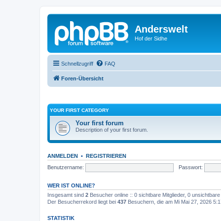
Anderswelt
Hof der Sidhe
Schnellzugriff
FAQ
Foren-Übersicht
YOUR FIRST CATEGORY
Your first forum
Description of your first forum.
ANMELDEN
•
REGISTRIEREN
Benutzername:
Passwort:
WER IST ONLINE?
Insgesamt sind
2
Besucher online :: 0 sichtbare Mitglieder, 0 unsichtbar
Der Besucherrekord liegt bei
437
Besuchern, die am Mi Mai 27, 2026 5:17
STATISTIK