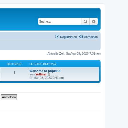
Suche
Erweiterte Suche
Registrieren
Anmelden
Aktuelle Zeit: Sa Aug 08, 2026 7:39 am
BEITRÄGE
LETZTER BEITRAG
Welcome to phpBB3
1
N
von
Yollinar
e
Fr Mär 03, 2023 9:41 pm
u
e
s
t
e
r
B
e
i
t
r
a
g